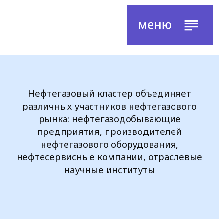
Нефтегазовый кластер объединяет
различных участников нефтегазового
рынка: нефтегазодобывающие
предприятия, производителей
нефтегазового оборудования,
нефтесервисные компании, отраслевые
научные институты
Главная
Участники кластера
/