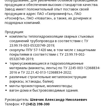
оборудование, для увеличения объемов производимой
продукции и обеспечения высоких стандартов качества.
Завод имеет положительный опыт поставок своей
продукции в адрес ПАО «Газпромнефть», ПАО
«Роснефть», ПАО «Новатэк», а также, их дочерних и
подрядных компаний.
Продукция:
комплекты теплогидроизоляции сварных стыковых
соединений трубопровода в соответствии с ТУ
23.99.19-003-05320749-2019;
скорлупы ППУ 57-1420 мм, в том числе с защитными
покрытиями в соответствии с ТУ 23.99.19-002-
05320749-2019;
термоусаживающиеся и гидроизоляционные
материалы (манжеты, ленты) по ТУ 2245-003-12368834-
2016 и ТУ 22.21.42-013-12368834-2022;
различные строительные металлоконструкции
(каркасы, эстакады, балки);
мачты прожекторные, молниеотводы;
вагон-дома и быстровозводимые здания.
Руководитель:
Шевчик Александр Николаевич
Телефон:
+7 (3452) 398-300