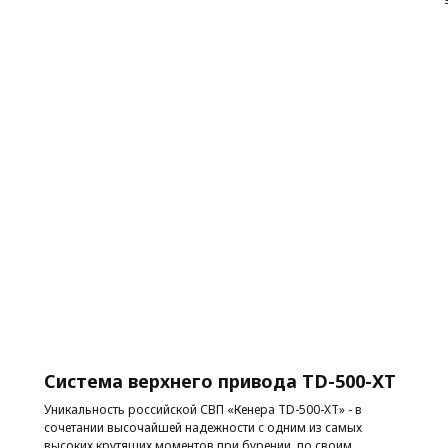
Система верхнего привода TD-500-XT
Уникальность российской СВП «Кенера TD-500-XT» - в
сочетании высочайшей надежности с одним из самых
высоких крутящих моментов при бурении, по своим